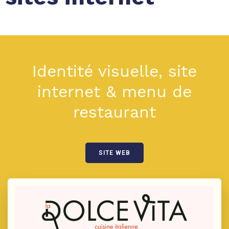
Identité visuelle, site
internet & menu de
restaurant
SITE WEB